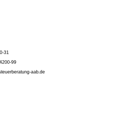
00-31
94200-99
steuerberatung-aab.de